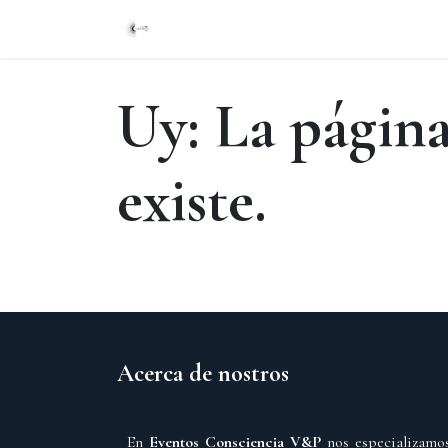
Inicio
Eventos
Contáctenos
CONT
Uy: La página
existe.
Acerca de nostros
En
Eventos Consciencia V&P
nos especializamo