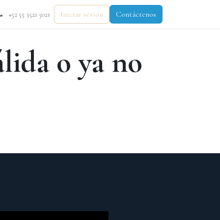
DO
Iniciar sesión
Contáctenos
+52 55 3521 5021
álida o ya no